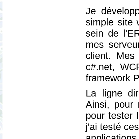
Je dévelop
simple site
sein de l'E
mes serveur
client. Mes
c#.net, WC
framework 
La ligne di
Ainsi, pour
pour tester 
j'ai testé ce
applicatio