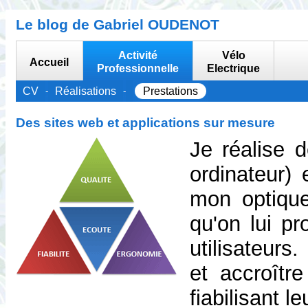
Le blog de Gabriel OUDENOT
Activité
Vélo
Accueil
Professionnelle
Electrique
CV
Réalisations
Prestations
Des sites web et applications sur mesure
Je réalise d
ordinateur)
mon optique,
qu'on lui p
utilisateurs
et accroître
fiabilisant l